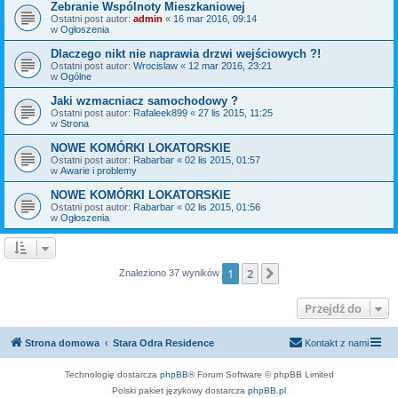
Zebranie Wspólnoty Mieszkaniowej
Ostatni post autor:
admin
«
16 mar 2016, 09:14
w
Ogłoszenia
Dlaczego nikt nie naprawia drzwi wejściowych ?!
Ostatni post autor:
Wrocislaw
«
12 mar 2016, 23:21
w
Ogólne
Jaki wzmacniacz samochodowy ?
Ostatni post autor:
Rafaleek899
«
27 lis 2015, 11:25
w
Strona
NOWE KOMÓRKI LOKATORSKIE
Ostatni post autor:
Rabarbar
«
02 lis 2015, 01:57
w
Awarie i problemy
NOWE KOMÓRKI LOKATORSKIE
Ostatni post autor:
Rabarbar
«
02 lis 2015, 01:56
w
Ogłoszenia
1
2
Następna
Znaleziono 37 wyników
Przejdź do
Strona domowa
Stara Odra Residence
Kontakt z nami
Technologię dostarcza
phpBB
® Forum Software © phpBB Limited
Polski pakiet językowy dostarcza
phpBB.pl