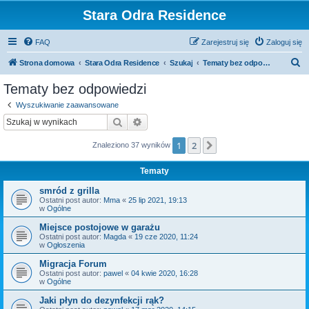
Stara Odra Residence
FAQ
Zarejestruj się
Zaloguj się
S
Strona domowa
Stara Odra Residence
Szukaj
Tematy bez odpowiedzi
z
Tematy bez odpowiedzi
u
Wyszukiwanie zaawansowane
k
Szukaj
Wyszukiwanie zaawansowane
a
1
2
Następna
Znaleziono 37 wyników
j
Tematy
smród z grilla
Ostatni post autor:
Mma
«
25 lip 2021, 19:13
w
Ogólne
Miejsce postojowe w garażu
Ostatni post autor:
Magda
«
19 cze 2020, 11:24
w
Ogłoszenia
Migracja Forum
Ostatni post autor:
pawel
«
04 kwie 2020, 16:28
w
Ogólne
Jaki płyn do dezynfekcji rąk?