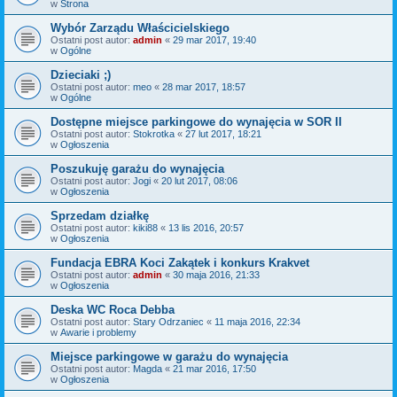
w
Strona
Wybór Zarządu Właścicielskiego
Ostatni post autor:
admin
«
29 mar 2017, 19:40
w
Ogólne
Dzieciaki ;)
Ostatni post autor:
meo
«
28 mar 2017, 18:57
w
Ogólne
Dostępne miejsce parkingowe do wynajęcia w SOR II
Ostatni post autor:
Stokrotka
«
27 lut 2017, 18:21
w
Ogłoszenia
Poszukuję garażu do wynajęcia
Ostatni post autor:
Jogi
«
20 lut 2017, 08:06
w
Ogłoszenia
Sprzedam działkę
Ostatni post autor:
kiki88
«
13 lis 2016, 20:57
w
Ogłoszenia
Fundacja EBRA Koci Zakątek i konkurs Krakvet
Ostatni post autor:
admin
«
30 maja 2016, 21:33
w
Ogłoszenia
Deska WC Roca Debba
Ostatni post autor:
Stary Odrzaniec
«
11 maja 2016, 22:34
w
Awarie i problemy
Miejsce parkingowe w garażu do wynajęcia
Ostatni post autor:
Magda
«
21 mar 2016, 17:50
w
Ogłoszenia