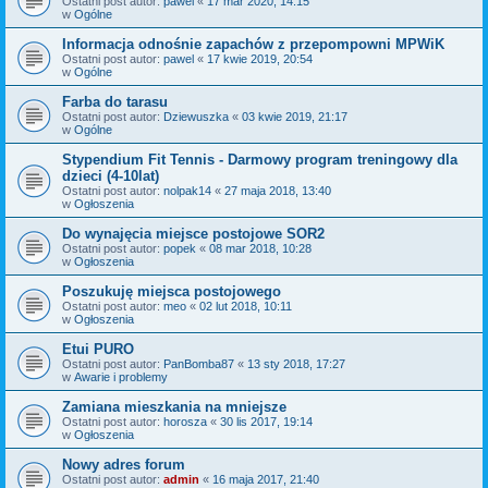
Ostatni post autor:
pawel
«
17 mar 2020, 14:15
w
Ogólne
Informacja odnośnie zapachów z przepompowni MPWiK
Ostatni post autor:
pawel
«
17 kwie 2019, 20:54
w
Ogólne
Farba do tarasu
Ostatni post autor:
Dziewuszka
«
03 kwie 2019, 21:17
w
Ogólne
Stypendium Fit Tennis - Darmowy program treningowy dla
dzieci (4-10lat)
Ostatni post autor:
nolpak14
«
27 maja 2018, 13:40
w
Ogłoszenia
Do wynajęcia miejsce postojowe SOR2
Ostatni post autor:
popek
«
08 mar 2018, 10:28
w
Ogłoszenia
Poszukuję miejsca postojowego
Ostatni post autor:
meo
«
02 lut 2018, 10:11
w
Ogłoszenia
Etui PURO
Ostatni post autor:
PanBomba87
«
13 sty 2018, 17:27
w
Awarie i problemy
Zamiana mieszkania na mniejsze
Ostatni post autor:
horosza
«
30 lis 2017, 19:14
w
Ogłoszenia
Nowy adres forum
Ostatni post autor:
admin
«
16 maja 2017, 21:40