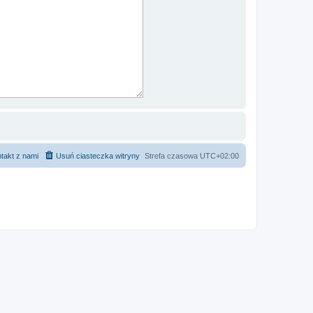
takt z nami
Usuń ciasteczka witryny
Strefa czasowa
UTC+02:00