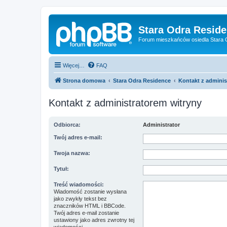
Stara Odra Resid
Forum mieszkańców osiedla Stara O
Więcej…
FAQ
Strona domowa
Stara Odra Residence
Kontakt z adminis
Kontakt z administratorem witryny
Odbiorca:
Administrator
Twój adres e-mail:
Twoja nazwa:
Tytuł:
Treść wiadomości:
Wiadomość zostanie wysłana
jako zwykły tekst bez
znaczników HTML i BBCode.
Twój adres e-mail zostanie
ustawiony jako adres zwrotny tej
wiadomości.