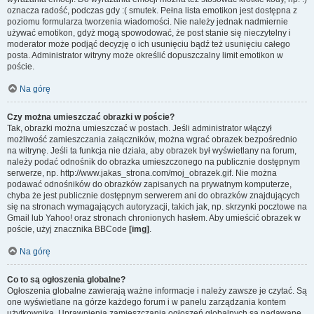
oznacza radość, podczas gdy :( smutek. Pełna lista emotikon jest dostępna z
poziomu formularza tworzenia wiadomości. Nie należy jednak nadmiernie
używać emotikon, gdyż mogą spowodować, że post stanie się nieczytelny i
moderator może podjąć decyzję o ich usunięciu bądź też usunięciu całego
posta. Administrator witryny może określić dopuszczalny limit emotikon w
poście.
Na górę
Czy można umieszczać obrazki w poście?
Tak, obrazki można umieszczać w postach. Jeśli administrator włączył
możliwość zamieszczania załączników, można wgrać obrazek bezpośrednio
na witrynę. Jeśli ta funkcja nie działa, aby obrazek był wyświetlany na forum,
należy podać odnośnik do obrazka umieszczonego na publicznie dostępnym
serwerze, np. http://www.jakas_strona.com/moj_obrazek.gif. Nie można
podawać odnośników do obrazków zapisanych na prywatnym komputerze,
chyba że jest publicznie dostępnym serwerem ani do obrazków znajdujących
się na stronach wymagających autoryzacji, takich jak, np. skrzynki pocztowe na
Gmail lub Yahoo! oraz stronach chronionych hasłem. Aby umieścić obrazek w
poście, użyj znacznika BBCode
[img]
.
Na górę
Co to są ogłoszenia globalne?
Ogłoszenia globalne zawierają ważne informacje i należy zawsze je czytać. Są
one wyświetlane na górze każdego forum i w panelu zarządzania kontem
użytkownika. Uprawnienia zamieszczania ogłoszeń globalnych są nadawane