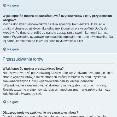
Na górę
W jaki sposób można dodawać/usuwać użytkowników z listy przyjaciół lub
wrogów?
Można dodawać użytkowników na dwa sposoby. Po pierwsze, klikając w
profilu wybranego użytkownika odnośnik
Dodaj do przyjaciół
lub
Dodaj do
wrogów
. Po drugie, przejść do panelu zarządzania swoim kontem i tam na
karcie
Przyjaciele i wrogowie
wprowadzić odpowiednie dane użytkownika. Na
tej samej karcie można także usuwać użytkowników z list.
Na górę
Przeszukiwanie forów
W jaki sposób można przeszukiwać fora?
Należy wprowadzić poszukiwaną frazę w pole wyszukiwania znajdujące się na
stronie wykazu forów, a także stronach forów i tematów. W celu uzyskania
zaawansowanych funkcji wyszukiwania należy kliknąć odnośnik
“Wyszukiwanie zaawansowane” dostępny na wszystkich stronach witryny.
Rozmieszczenie elementów sterujących mechanizmem wyszukiwania może
zależeć od używanego stylu.
Na górę
Dlaczego moje wyszukiwanie nie zwraca wyników?
Prawdopodobnie zapytanie nie było jasno sprecyzowane i zawierało wiele