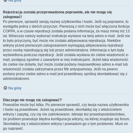
Na górę
Rejestracja została przeprowadzona poprawnie, ale nie mogę się
zalogować!
Po pierwsze, sprawdź swoją nazwę użytkownika i hasło. Jeśli są poprawne, to
wystąpiła jedna z dwóch przyczyn. Pierwszą z nich może być włączona funkcja
COPPA, a w czasie rejestracji została podana informacja, że masz mniej niż 13
lat. Wówczas należy wykonać instrukcje wysłane na twój adres e-mail. Jeśli nie
to było przyczyną, być może nie została aktywowana rejestracja. Niektóre
witryny przed pierwszym zalogowaniem wymagają aktywowania rejestracji
przez osobę rejestrującą się lub przez administratora. Informacja o tym była
wyświetlona podczas rejestracji. Jeśli została wysłana do ciebie wiadomość e-
mail, postępuj zgodnie z zawartymi w niej instrukcjami. Jeżeli taka wiadomość
do ciebie nie dotarła, być może został podany nieprawidłowy adres e-mail lub
wiadomość została zatrzymana przez filtr antyspamowy. Jeśli na pewno
podany przez ciebie adres e-mail jest prawidłowy, spróbuj skontaktować się z
administratorem.
Na górę
Dlaczego nie mogę się zalogować?
Powodów może być kilka. Po pierwsze sprawdź, czy twoja nazwa użytkownika
i hasło są prawidłowe. Jeżeli są prawidłowe, skontaktuj się z właścicielem
witryny i zapytaj, czy cię nie zablokowano. Istnieje też prawdopodobieństwo,
że problem powoduje błędna konfiguracja witryny, na której znajduje się forum.
Skontaktuj się z właścicielem witryny i powiadom go o tym problemie. Musi on
go naprawić.