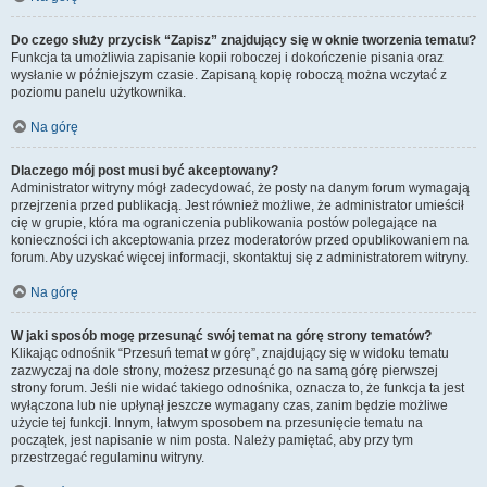
Do czego służy przycisk “Zapisz” znajdujący się w oknie tworzenia tematu?
Funkcja ta umożliwia zapisanie kopii roboczej i dokończenie pisania oraz
wysłanie w późniejszym czasie. Zapisaną kopię roboczą można wczytać z
poziomu panelu użytkownika.
Na górę
Dlaczego mój post musi być akceptowany?
Administrator witryny mógł zadecydować, że posty na danym forum wymagają
przejrzenia przed publikacją. Jest również możliwe, że administrator umieścił
cię w grupie, która ma ograniczenia publikowania postów polegające na
konieczności ich akceptowania przez moderatorów przed opublikowaniem na
forum. Aby uzyskać więcej informacji, skontaktuj się z administratorem witryny.
Na górę
W jaki sposób mogę przesunąć swój temat na górę strony tematów?
Klikając odnośnik “Przesuń temat w górę”, znajdujący się w widoku tematu
zazwyczaj na dole strony, możesz przesunąć go na samą górę pierwszej
strony forum. Jeśli nie widać takiego odnośnika, oznacza to, że funkcja ta jest
wyłączona lub nie upłynął jeszcze wymagany czas, zanim będzie możliwe
użycie tej funkcji. Innym, łatwym sposobem na przesunięcie tematu na
początek, jest napisanie w nim posta. Należy pamiętać, aby przy tym
przestrzegać regulaminu witryny.