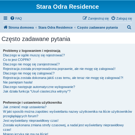
Stara Odra Residence
FAQ
Zarejestruj się
Zaloguj się
S
Strona domowa
Stara Odra Residence
Często zadawane pytania
z
Często zadawane pytania
u
k
Problemy z logowaniem i rejestracją
Dlaczego w ogóle muszę się rejestrować?
a
Co to jest COPPA?
j
Dlaczego nie mogę się zarejestrować?
Rejestracja została przeprowadzona poprawnie, ale nie mogę się zalogować!
Dlaczego nie mogę się zalogować?
Rejestracja została dokonana jakiś czas temu, ale teraz nie mogę się zalogować?!
Nie pamiętam hasła!
Dlaczego następuje automatyczne wylogowanie?
Jak działa funkcja “Usuń ciasteczka witryny”?
Preferencje i ustawienia użytkownika
Jak zmienić moje ustawienia?
W jaki sposób można zapobiec wyświetlaniu nazwy użytkownika na liście użytkowników
przeglądających forum?
Jest wyświetlany nieprawidłowy czas!
Została wykonana zmiana strefy czasowej, a nadal jest wyświetlany nieprawidłowy
czas!
Mojego języka nie ma na liście!