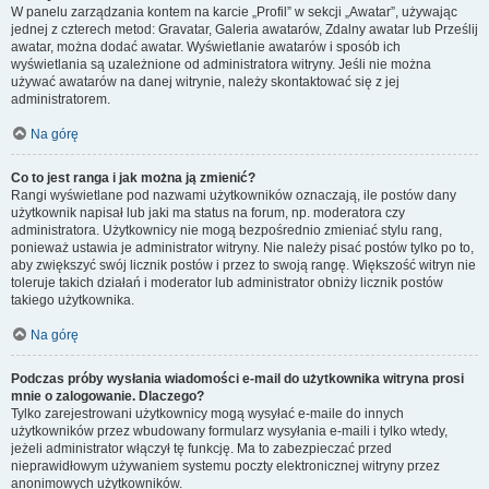
W panelu zarządzania kontem na karcie „Profil” w sekcji „Awatar”, używając
jednej z czterech metod: Gravatar, Galeria awatarów, Zdalny awatar lub Prześlij
awatar, można dodać awatar. Wyświetlanie awatarów i sposób ich
wyświetlania są uzależnione od administratora witryny. Jeśli nie można
używać awatarów na danej witrynie, należy skontaktować się z jej
administratorem.
Na górę
Co to jest ranga i jak można ją zmienić?
Rangi wyświetlane pod nazwami użytkowników oznaczają, ile postów dany
użytkownik napisał lub jaki ma status na forum, np. moderatora czy
administratora. Użytkownicy nie mogą bezpośrednio zmieniać stylu rang,
ponieważ ustawia je administrator witryny. Nie należy pisać postów tylko po to,
aby zwiększyć swój licznik postów i przez to swoją rangę. Większość witryn nie
toleruje takich działań i moderator lub administrator obniży licznik postów
takiego użytkownika.
Na górę
Podczas próby wysłania wiadomości e-mail do użytkownika witryna prosi
mnie o zalogowanie. Dlaczego?
Tylko zarejestrowani użytkownicy mogą wysyłać e-maile do innych
użytkowników przez wbudowany formularz wysyłania e-maili i tylko wtedy,
jeżeli administrator włączył tę funkcję. Ma to zabezpieczać przed
nieprawidłowym używaniem systemu poczty elektronicznej witryny przez
anonimowych użytkowników.