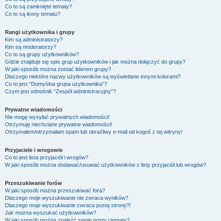
Co to są zamknięte tematy?
Co to są ikony tematu?
Rangi użytkownika i grupy
Kim są administratorzy?
Kim są moderatorzy?
Co to są grupy użytkowników?
Gdzie znajduje się spis grup użytkowników i jak można dołączyć do grupy?
W jaki sposób można zostać liderem grupy?
Dlaczego niektóre nazwy użytkowników są wyświetlane innymi kolorami?
Co to jest “Domyślna grupa użytkownika”?
Czym jest odnośnik “Zespół administracyjny”?
Prywatne wiadomości
Nie mogę wysyłać prywatnych wiadomości!
Otrzymuję niechciane prywatne wiadomości!
Otrzymałem/otrzymałam spam lub obraźliwy e-mail od kogoś z tej witryny!
Przyjaciele i wrogowie
Co to jest lista przyjaciół i wrogów?
W jaki sposób można dodawać/usuwać użytkowników z listy przyjaciół lub wrogów?
Przeszukiwanie forów
W jaki sposób można przeszukiwać fora?
Dlaczego moje wyszukiwanie nie zwraca wyników?
Dlaczego moje wyszukiwanie zwraca pustą stronę?!
Jak można wyszukać użytkowników?
W jaki sposób można znaleźć swoje posty i tematy?