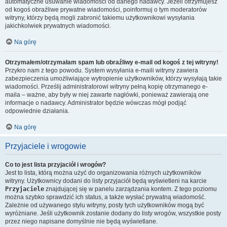
automatyczne usuwanie wiadomości od danego nadawcy. Jeżeli otrzymujesz
od kogoś obraźliwe prywatne wiadomości, poinformuj o tym moderatorów
witryny, którzy będą mogli zabronić takiemu użytkownikowi wysyłania
jakichkolwiek prywatnych wiadomości.
Na górę
Otrzymałem/otrzymałam spam lub obraźliwy e-mail od kogoś z tej witryny!
Przykro nam z tego powodu. System wysyłania e-maili witryny zawiera
zabezpieczenia umożliwiające wytropienie użytkowników, którzy wysyłają takie
wiadomości. Prześlij administratorowi witryny pełną kopię otrzymanego e-
maila – ważne, aby były w niej zawarte nagłówki, ponieważ zawierają one
informacje o nadawcy. Administrator będzie wówczas mógł podjąć
odpowiednie działania.
Na górę
Przyjaciele i wrogowie
Co to jest lista przyjaciół i wrogów?
Jest to lista, którą można użyć do organizowania różnych użytkowników
witryny. Użytkownicy dodani do listy przyjaciół będą wyświetleni na karcie
Przyjaciele
znajdującej się w panelu zarządzania kontem. Z tego poziomu
można szybko sprawdzić ich status, a także wysłać prywatną wiadomość.
Zależnie od używanego stylu witryny, posty tych użytkowników mogą być
wyróżniane. Jeśli użytkownik zostanie dodany do listy wrogów, wszystkie posty
przez niego napisane domyślnie nie będą wyświetlane.