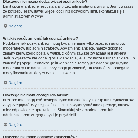
Dlaczego nie można dodać więcej opcji ankiety?
Limit opcji w ankiecie jest ustalany przez administratora witryny. Jeśli uważasz,
że potrzebujesz wstawić więcej opcji niż dozwolony limit, skontaktuj się z
administratorem witryny.
Na górę
W jaki sposób zmienić lub usunąć ankietę?
Podobnie, jak posty, ankiety mogą być zmieniane tylko przez ich autorów,
moderatorów lub administratorów. Aby zmienić ankietę, należy dokonać
zmiany pierwszego posta w wątku, z którym zawsze związana jest ankieta.
Jeśli nikt jeszcze nie oddał głosu w ankiecie, jej autor może usunąć ankietę lub
zmienić jej opcje. Jednakże, jeśli w ankiecie zostały już oddane głosy, tylko
moderatorzy lub administratorzy mogą ją zmienić, lub usunąć. Zapobiega to
modyfikowaniu ankiety w czasie jej trwania.
Na górę
Dlaczego nie mam dostępu do forum?
Niektóre fora mogą być dostępne tylko dla określonych grup lub użytkowników.
Aby przeglądać, czytać, pisać na nich lub wykonywać inne operacje, musisz
mieć odpowiednie uprawnienia. Skontaktuj się z moderatorem lub
administratorem witryny, aby ci je przydzielił.
Na górę
Dlaczego nie mogę dodawać załączników?