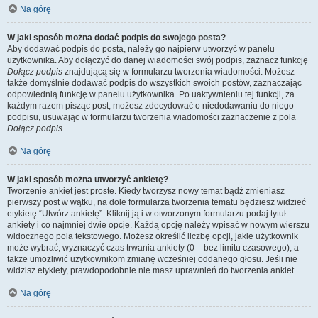
Na górę
W jaki sposób można dodać podpis do swojego posta?
Aby dodawać podpis do posta, należy go najpierw utworzyć w panelu
użytkownika. Aby dołączyć do danej wiadomości swój podpis, zaznacz funkcję
Dołącz podpis
znajdującą się w formularzu tworzenia wiadomości. Możesz
także domyślnie dodawać podpis do wszystkich swoich postów, zaznaczając
odpowiednią funkcję w panelu użytkownika. Po uaktywnieniu tej funkcji, za
każdym razem pisząc post, możesz zdecydować o niedodawaniu do niego
podpisu, usuwając w formularzu tworzenia wiadomości zaznaczenie z pola
Dołącz podpis
.
Na górę
W jaki sposób można utworzyć ankietę?
Tworzenie ankiet jest proste. Kiedy tworzysz nowy temat bądź zmieniasz
pierwszy post w wątku, na dole formularza tworzenia tematu będziesz widzieć
etykietę “Utwórz ankietę”. Kliknij ją i w otworzonym formularzu podaj tytuł
ankiety i co najmniej dwie opcje. Każdą opcję należy wpisać w nowym wierszu
widocznego pola tekstowego. Możesz określić liczbę opcji, jakie użytkownik
może wybrać, wyznaczyć czas trwania ankiety (0 – bez limitu czasowego), a
także umożliwić użytkownikom zmianę wcześniej oddanego głosu. Jeśli nie
widzisz etykiety, prawdopodobnie nie masz uprawnień do tworzenia ankiet.
Na górę