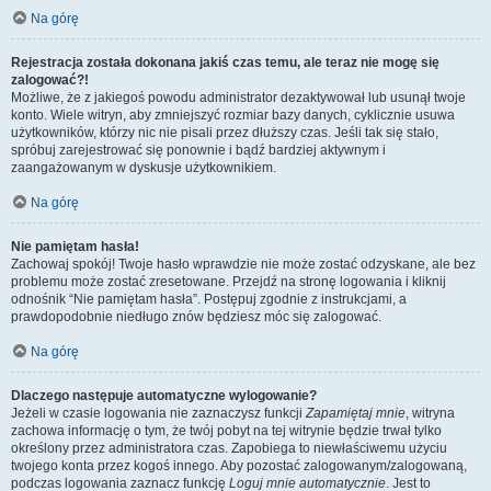
Na górę
Rejestracja została dokonana jakiś czas temu, ale teraz nie mogę się
zalogować?!
Możliwe, że z jakiegoś powodu administrator dezaktywował lub usunął twoje
konto. Wiele witryn, aby zmniejszyć rozmiar bazy danych, cyklicznie usuwa
użytkowników, którzy nic nie pisali przez dłuższy czas. Jeśli tak się stało,
spróbuj zarejestrować się ponownie i bądź bardziej aktywnym i
zaangażowanym w dyskusje użytkownikiem.
Na górę
Nie pamiętam hasła!
Zachowaj spokój! Twoje hasło wprawdzie nie może zostać odzyskane, ale bez
problemu może zostać zresetowane. Przejdź na stronę logowania i kliknij
odnośnik “Nie pamiętam hasła”. Postępuj zgodnie z instrukcjami, a
prawdopodobnie niedługo znów będziesz móc się zalogować.
Na górę
Dlaczego następuje automatyczne wylogowanie?
Jeżeli w czasie logowania nie zaznaczysz funkcji
Zapamiętaj mnie
, witryna
zachowa informację o tym, że twój pobyt na tej witrynie będzie trwał tylko
określony przez administratora czas. Zapobiega to niewłaściwemu użyciu
twojego konta przez kogoś innego. Aby pozostać zalogowanym/zalogowaną,
podczas logowania zaznacz funkcję
Loguj mnie automatycznie
. Jest to