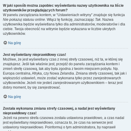
W jaki sposób można zapobiec wyświetlaniu nazwy użytkownika na liście
użytkowników przeglądających forum?
W panelu zarządzania kontem, w “Ustawieniach witryny” znajduje się funkcja
Nie pokazuj statusu online
. Włącz tę funkcję, zaznaczając
Tak
. Nazwa
użytkownika będzie wyświetlana tylko dla administratorów, moderatorów i dla
ciebie. Twoja obecność na witrynie będzie wykazana w liczbie ukrytych
użytkowników.
Na górę
Jest wyświetlany nieprawidłowy czas!
Możliwe, że jest wyświetlany czas z innej strefy czasowej, niż ta, w której się
znajdujesz. Jeśli tak właśnie jest, przejdź do panelu zarządzania kontem i
zmień strefę czasową, tak aby była zgodna z twoim miejscem pobytu. Np.
Europa centralna, Afryka, czy Nowa Zelandia. Zmiana strefy czasowej, tak jak i
większości ustawień, może zostać wykonana tylko przez zarejestrowanych
użytkowników. Jeżeli nie jesteś zarejestrowanym użytkownikiem – teraz jest
dobry moment, by się zarejestrować.
Na górę
Została wykonana zmiana strefy czasowej, a nadal jest wyświetlany
nieprawidłowy czas!
Jeżeli na pewno strefa czasowa została ustawiona prawidłowo, a czas nadal
jest wyświetlany nieprawidłowo, oznacza to, że czas na serwerze jest
ustawiony nieprawidłowo. Poinformuj o tym administratora, by naprawił