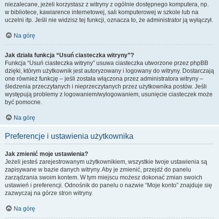
niezalecane, jeżeli korzystasz z witryny z ogólnie dostępnego komputera, np.
w bibliotece, kawiarence internetowej, sali komputerowej w szkole lub na
uczelni itp. Jeśli nie widzisz tej funkcji, oznacza to, że administrator ją wyłączył.
Na górę
Jak działa funkcja “Usuń ciasteczka witryny”?
Funkcja “Usuń ciasteczka witryny” usuwa ciasteczka utworzone przez phpBB
dzięki, którym użytkownik jest autoryzowany i logowany do witryny. Dostarczają
one również funkcję – jeśli została włączona przez administratora witryny –
śledzenia przeczytanych i nieprzeczytanych przez użytkownika postów. Jeśli
występują problemy z logowaniem/wylogowaniem, usunięcie ciasteczek może
być pomocne.
Na górę
Preferencje i ustawienia użytkownika
Jak zmienić moje ustawienia?
Jeżeli jesteś zarejestrowanym użytkownikiem, wszystkie twoje ustawienia są
zapisywane w bazie danych witryny. Aby je zmienić, przejdź do panelu
zarządzania swoim kontem. W tym miejscu możesz dokonać zmian swoich
ustawień i preferencji. Odnośnik do panelu o nazwie “Moje konto” znajduje się
zazwyczaj na górze stron witryny.
Na górę