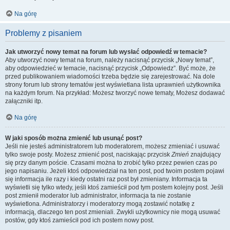
Na górę
Problemy z pisaniem
Jak utworzyć nowy temat na forum lub wysłać odpowiedź w temacie?
Aby utworzyć nowy temat na forum, należy nacisnąć przycisk „Nowy temat”,
aby odpowiedzieć w temacie, nacisnąć przycisk „Odpowiedz”. Być może, że
przed publikowaniem wiadomości trzeba będzie się zarejestrować. Na dole
strony forum lub strony tematów jest wyświetlana lista uprawnień użytkownika
na każdym forum. Na przykład: Możesz tworzyć nowe tematy, Możesz dodawać
załączniki itp.
Na górę
W jaki sposób można zmienić lub usunąć post?
Jeśli nie jesteś administratorem lub moderatorem, możesz zmieniać i usuwać
tylko swoje posty. Możesz zmienić post, naciskając przycisk
Zmień
znajdujący
się przy danym poście. Czasami można to zrobić tylko przez pewien czas po
jego napisaniu. Jeżeli ktoś odpowiedział na ten post, pod twoim postem pojawi
się informacja ile razy i kiedy ostatni raz post był zmieniany. Informacja ta
wyświetli się tylko wtedy, jeśli ktoś zamieścił pod tym postem kolejny post. Jeśli
post zmienił moderator lub administrator, informacja ta nie zostanie
wyświetlona. Administratorzy i moderatorzy mogą zostawić notatkę z
informacją, dlaczego ten post zmieniali. Zwykli użytkownicy nie mogą usuwać
postów, gdy ktoś zamieścił pod ich postem nowy post.