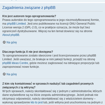
Zagadnienia związane z phpBB
Kto jest autorem tego oprogramowania?
Prawa autorskie do tego oprogramowania w jego niezmodyfikowanej formie,
ma
phpBB Limited
. Jest ono publikowane na licencji GNU General Public
License wersja 2 (GPL-2.0), co w praktyce oznacza, że może być bez
ograniczeń dystrybuowane. Więcej na ten temat dowiesz się na stronie
About phpBB
.
Na górę
Dlaczego funkcja X nie jest dostępna?
To oprogramowanie zostało stworzone i jest licencjonowane przez phpBB
Limited. Jeśli uważasz, że brakuje w nim jakiejś funkcji, przejdź na stronę
phpBB Ideas Centre
, gdzie możesz zagłosować na istniejące propozycje lub
zaproponować nowe funkcje.
Na górę
Z kim się kontaktować w sprawach nadużyć lub zagadnień prawnych
związanych z tą witryną?
W tych sprawach, należy skontaktować się z jednym z administratorów, których
dane wyświetlone są na liście zespołu administracyjnego. Jeżeli jednak nie
otrzymasz odpowiedzi, należy skontaktować się z właścicielem domeny –
wykonaj sprawdzenie
kto to jest
lub, jeśli witryna jest uruchomiona na jednym z