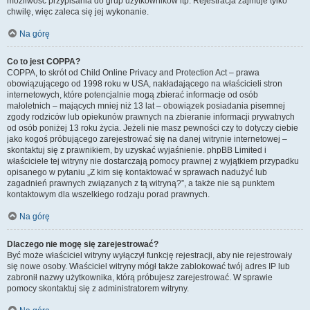
możliwość przypisania do grup użytkowników itp. Rejestracja zajmuje tylko
chwilę, więc zaleca się jej wykonanie.
Na górę
Co to jest COPPA?
COPPA, to skrót od Child Online Privacy and Protection Act – prawa
obowiązującego od 1998 roku w USA, nakładającego na właścicieli stron
internetowych, które potencjalnie mogą zbierać informacje od osób
małoletnich – mających mniej niż 13 lat – obowiązek posiadania pisemnej
zgody rodziców lub opiekunów prawnych na zbieranie informacji prywatnych
od osób poniżej 13 roku życia. Jeżeli nie masz pewności czy to dotyczy ciebie
jako kogoś próbującego zarejestrować się na danej witrynie internetowej –
skontaktuj się z prawnikiem, by uzyskać wyjaśnienie. phpBB Limited i
właściciele tej witryny nie dostarczają pomocy prawnej z wyjątkiem przypadku
opisanego w pytaniu „Z kim się kontaktować w sprawach nadużyć lub
zagadnień prawnych związanych z tą witryną?”, a także nie są punktem
kontaktowym dla wszelkiego rodzaju porad prawnych.
Na górę
Dlaczego nie mogę się zarejestrować?
Być może właściciel witryny wyłączył funkcję rejestracji, aby nie rejestrowały
się nowe osoby. Właściciel witryny mógł także zablokować twój adres IP lub
zabronił nazwy użytkownika, którą próbujesz zarejestrować. W sprawie
pomocy skontaktuj się z administratorem witryny.