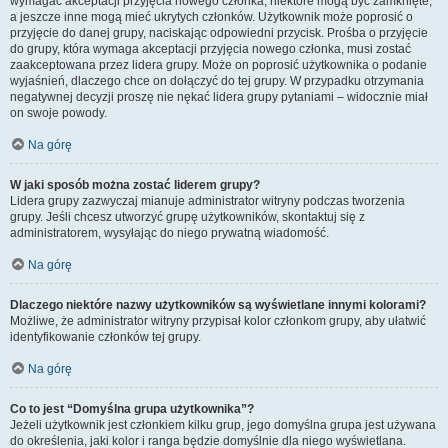
wymagać akceptacji przyjęcia nowego członka, niektóre mogą być zamknięte,
a jeszcze inne mogą mieć ukrytych członków. Użytkownik może poprosić o
przyjęcie do danej grupy, naciskając odpowiedni przycisk. Prośba o przyjęcie
do grupy, która wymaga akceptacji przyjęcia nowego członka, musi zostać
zaakceptowana przez lidera grupy. Może on poprosić użytkownika o podanie
wyjaśnień, dlaczego chce on dołączyć do tej grupy. W przypadku otrzymania
negatywnej decyzji proszę nie nękać lidera grupy pytaniami – widocznie miał
on swoje powody.
Na górę
W jaki sposób można zostać liderem grupy?
Lidera grupy zazwyczaj mianuje administrator witryny podczas tworzenia
grupy. Jeśli chcesz utworzyć grupę użytkowników, skontaktuj się z
administratorem, wysyłając do niego prywatną wiadomość.
Na górę
Dlaczego niektóre nazwy użytkowników są wyświetlane innymi kolorami?
Możliwe, że administrator witryny przypisał kolor członkom grupy, aby ułatwić
identyfikowanie członków tej grupy.
Na górę
Co to jest “Domyślna grupa użytkownika”?
Jeżeli użytkownik jest członkiem kilku grup, jego domyślna grupa jest używana
do określenia, jaki kolor i ranga będzie domyślnie dla niego wyświetlana.