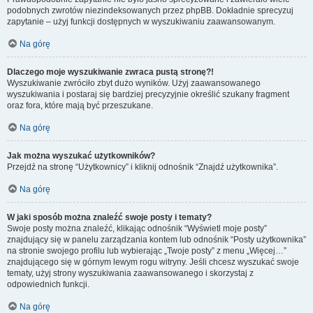
podobnych zwrotów niezindeksowanych przez phpBB. Dokładnie sprecyzuj
zapytanie – użyj funkcji dostępnych w wyszukiwaniu zaawansowanym.
Na górę
Dlaczego moje wyszukiwanie zwraca pustą stronę?!
Wyszukiwanie zwróciło zbyt dużo wyników. Użyj zaawansowanego
wyszukiwania i postaraj się bardziej precyzyjnie określić szukany fragment
oraz fora, które mają być przeszukane.
Na górę
Jak można wyszukać użytkowników?
Przejdź na stronę “Użytkownicy” i kliknij odnośnik “Znajdź użytkownika”.
Na górę
W jaki sposób można znaleźć swoje posty i tematy?
Swoje posty można znaleźć, klikając odnośnik “Wyświetl moje posty”
znajdujący się w panelu zarządzania kontem lub odnośnik “Posty użytkownika”
na stronie swojego profilu lub wybierając „Twoje posty” z menu „Więcej…”
znajdującego się w górnym lewym rogu witryny. Jeśli chcesz wyszukać swoje
tematy, użyj strony wyszukiwania zaawansowanego i skorzystaj z
odpowiednich funkcji.
Na górę