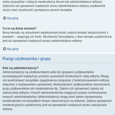
wielu powodów i robią to moderatorzy forum lub administratorzy witryny.
Zależnie od uprawnień nadanych przez administratora witryny użytkownik
może mieć możliwość zamykania swoich tematów.
Na górę
Co to są ikony tematu?
Ikony tematu są obrazkami wybieranymi przez autora tematu skojarzonymi z
postami – sugerują ich treść. Możliwość korzystania z ikon tematu uzależniona
jest od uprawnień nadanych przez administratora witryny.
Na górę
Rangi użytkownika i grupy
Kim są administratorzy?
Administratorzy są użytkownikami albo też grupami użytkowników
posiadającymi najwyższy poziom uprawnień kontrolnych całej witryny. Mogą
oni kontrolować wszystkie zagadnienia związane z funkcjonowaniem witryny
włącznie z nadawaniem uprawnień, blokowaniem użytkowników, tworzeniem
grup użytkowników lub moderatorów itp. Zakres ich uprawnień zależy od
założyciela witryny i innych administratorów mających prawo nominowania
nowych administratorów. Administratorzy mogą mieć pełne uprawnienia
moderatorów na wszystkich forach utworzonych na witrynie. Zakres uprawnień
moderacyjnych uzależniony jest od uprawnień nadanych przez założyciela
witryny.