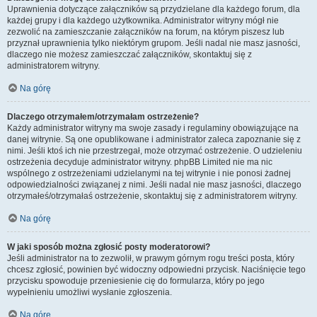
Uprawnienia dotyczące załączników są przydzielane dla każdego forum, dla
każdej grupy i dla każdego użytkownika. Administrator witryny mógł nie
zezwolić na zamieszczanie załączników na forum, na którym piszesz lub
przyznał uprawnienia tylko niektórym grupom. Jeśli nadal nie masz jasności,
dlaczego nie możesz zamieszczać załączników, skontaktuj się z
administratorem witryny.
Na górę
Dlaczego otrzymałem/otrzymałam ostrzeżenie?
Każdy administrator witryny ma swoje zasady i regulaminy obowiązujące na
danej witrynie. Są one opublikowane i administrator zaleca zapoznanie się z
nimi. Jeśli ktoś ich nie przestrzegał, może otrzymać ostrzeżenie. O udzieleniu
ostrzeżenia decyduje administrator witryny. phpBB Limited nie ma nic
wspólnego z ostrzeżeniami udzielanymi na tej witrynie i nie ponosi żadnej
odpowiedzialności związanej z nimi. Jeśli nadal nie masz jasności, dlaczego
otrzymałeś/otrzymałaś ostrzeżenie, skontaktuj się z administratorem witryny.
Na górę
W jaki sposób można zgłosić posty moderatorowi?
Jeśli administrator na to zezwolił, w prawym górnym rogu treści posta, który
chcesz zgłosić, powinien być widoczny odpowiedni przycisk. Naciśnięcie tego
przycisku spowoduje przeniesienie cię do formularza, który po jego
wypełnieniu umożliwi wysłanie zgłoszenia.
Na górę