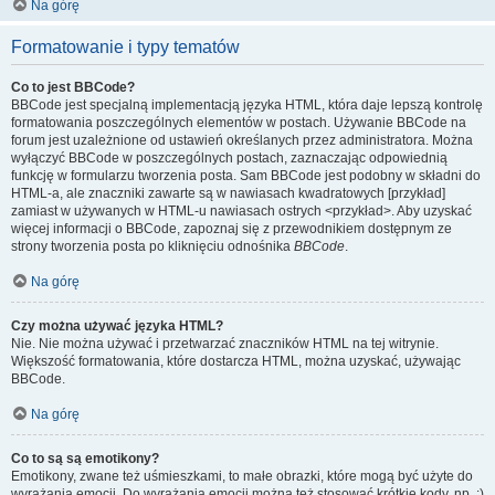
Na górę
Formatowanie i typy tematów
Co to jest BBCode?
BBCode jest specjalną implementacją języka HTML, która daje lepszą kontrolę
formatowania poszczególnych elementów w postach. Używanie BBCode na
forum jest uzależnione od ustawień określanych przez administratora. Można
wyłączyć BBCode w poszczególnych postach, zaznaczając odpowiednią
funkcję w formularzu tworzenia posta. Sam BBCode jest podobny w składni do
HTML-a, ale znaczniki zawarte są w nawiasach kwadratowych [przykład]
zamiast w używanych w HTML-u nawiasach ostrych <przykład>. Aby uzyskać
więcej informacji o BBCode, zapoznaj się z przewodnikiem dostępnym ze
strony tworzenia posta po kliknięciu odnośnika
BBCode
.
Na górę
Czy można używać języka HTML?
Nie. Nie można używać i przetwarzać znaczników HTML na tej witrynie.
Większość formatowania, które dostarcza HTML, można uzyskać, używając
BBCode.
Na górę
Co to są są emotikony?
Emotikony, zwane też uśmieszkami, to małe obrazki, które mogą być użyte do
wyrażania emocji. Do wyrażania emocji można też stosować krótkie kody, np. :)