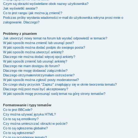
Czym są obrazki wyświetlane obok nazwy użytkownika?
Jak wyświetlić awatar?
Co to jest ranga i jak można ją zmienić?
Podczas próby wysłania wiadomości e-mail do użytkownika witryna prosi mnie o
zalogowanie. Dlaczego?
Problemy z pisaniem
Jak utworzyć nowy temat na forum lub wysłać odpowiedź w temacie?
W jaki sposób można zmienić lub usunąć post?
W jaki sposób można dodać podpis do swojego posta?
W jaki sposób można utworzyć ankietę?
Dlaczego nie można dodać więcej opcji ankiety?
W jaki sposób zmienić lub usunąć ankietę?
Dlaczego nie mam dostępu do forum?
Dlaczego nie mogę dodawać załączników?
Dlaczego otrzymałem/otrzymałam ostrzeżenie?
W jaki sposób można zgłosić posty moderatorowi?
Do czego służy przycisk “Zapisz” znajdujący się w oknie tworzenia tematu?
Dlaczego mój post musi być akceptowany?
W jaki sposób mogę przesunąć swój temat na górę strony tematów?
Formatowanie i typy tematów
Co to jest BBCode?
Czy można używać języka HTML?
Co to są są emotikony?
Czy można umieszczać obrazki w poście?
Co to są ogłoszenia globalne?
Co to są ogłoszenia?
Co to są przyklejone tematy?