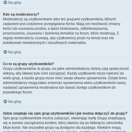
Na górę
Kim są moderatorzy?
Moderatorzy są użytkownikami albo też grupami użytkowników, których
zadaniem jest codzienne przeglądanie forów. Mają oni możliwość zmiany
treści lub usuwania postów, a także blokowania, odblokowywania,
przenoszenia, usuwania i dzielenia tematów na forum, które moderują. Z
reguły moderatorzy czuwają, aby użytkownicy pisali na temat oraz nie
publikowali niewłaściwych i obraźliwych materiałów.
Na górę
Co to są grupy użytkowników?
Grupy użytkowników, to grupy, na jakie administratorzy dzielą całą społeczność
witryny, aby łatwiej było nimi zarządzać. Każdy użytkownik może należeć do
wielu grup, a każda grupa może mieć swoje własne uprawnienia. Dzięki temu
administratorzy mogą łatwo zmieniać uprawnienia wielu użytkowników naraz,
nadawać uprawnienia moderatora lub dawać dostęp użytkownikom do
prywatnego forum.
Na górę
Gdzie znajduje się spis grup użytkowników i jak można dołączyć do grupy?
Spis grup użytkowników można zobaczyć, otwierając kartę
Grupy
znajdującą
się w panelu zarządzania kontem, który otwiera się po kliknięciu odnośnika
Moje konto
. Nie wszystkie grupy są dostępne dla każdego. Niektóre mogą