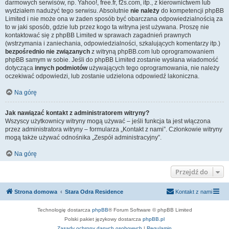
darmowych serwisów, np. Yahoo!, free.fr, f2s.com, itp., z kierownictwem lub
wydziałem nadużyć tego serwisu. Absolutnie
nie należy
do kompetencji phpBB
Limited i nie może ona w żaden sposób być obarczana odpowiedzialnością za
to w jaki sposób, gdzie lub przez kogo ta witryna jest używana. Proszę nie
kontaktować się z phpBB Limited w sprawach zagadnień prawnych
(wstrzymania i zaniechania, odpowiedzialności, szkalujących komentarzy itp.)
bezpośrednio nie związanych
z witryną phpBB.com lub oprogramowaniem
phpBB samym w sobie. Jeśli do phpBB Limited zostanie wysłana wiadomość
dotycząca
innych podmiotów
używających tego oprogramowania, nie należy
oczekiwać odpowiedzi, lub zostanie udzielona odpowiedź lakoniczna.
Na górę
Jak nawiązać kontakt z administratorem witryny?
Wszyscy użytkownicy witryny mogą używać – jeśli funkcja ta jest włączona
przez administratora witryny – formularza „Kontakt z nami”. Członkowie witryny
mogą także używać odnośnika „Zespół administracyjny”.
Na górę
Przejdź do
Strona domowa
Stara Odra Residence
Kontakt z nami
Technologię dostarcza
phpBB
® Forum Software © phpBB Limited
Polski pakiet językowy dostarcza
phpBB.pl
Zasady ochrony danych osobowych
|
Regulamin