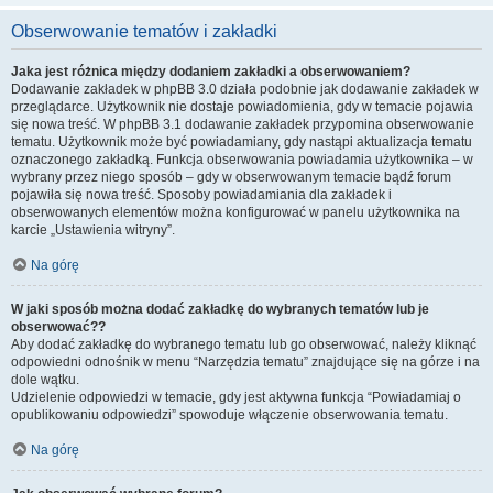
Obserwowanie tematów i zakładki
Jaka jest różnica między dodaniem zakładki a obserwowaniem?
Dodawanie zakładek w phpBB 3.0 działa podobnie jak dodawanie zakładek w
przeglądarce. Użytkownik nie dostaje powiadomienia, gdy w temacie pojawia
się nowa treść. W phpBB 3.1 dodawanie zakładek przypomina obserwowanie
tematu. Użytkownik może być powiadamiany, gdy nastąpi aktualizacja tematu
oznaczonego zakładką. Funkcja obserwowania powiadamia użytkownika – w
wybrany przez niego sposób – gdy w obserwowanym temacie bądź forum
pojawiła się nowa treść. Sposoby powiadamiania dla zakładek i
obserwowanych elementów można konfigurować w panelu użytkownika na
karcie „Ustawienia witryny”.
Na górę
W jaki sposób można dodać zakładkę do wybranych tematów lub je
obserwować??
Aby dodać zakładkę do wybranego tematu lub go obserwować, należy kliknąć
odpowiedni odnośnik w menu “Narzędzia tematu” znajdujące się na górze i na
dole wątku.
Udzielenie odpowiedzi w temacie, gdy jest aktywna funkcja “Powiadamiaj o
opublikowaniu odpowiedzi” spowoduje włączenie obserwowania tematu.
Na górę