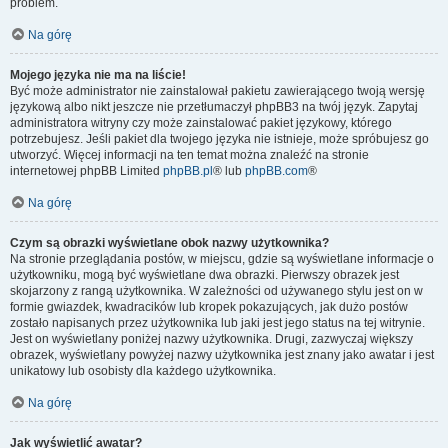
problem.
Na górę
Mojego języka nie ma na liście!
Być może administrator nie zainstalował pakietu zawierającego twoją wersję
językową albo nikt jeszcze nie przetłumaczył phpBB3 na twój język. Zapytaj
administratora witryny czy może zainstalować pakiet językowy, którego
potrzebujesz. Jeśli pakiet dla twojego języka nie istnieje, może spróbujesz go
utworzyć. Więcej informacji na ten temat można znaleźć na stronie
internetowej phpBB Limited
phpBB.pl
® lub
phpBB.com
®
Na górę
Czym są obrazki wyświetlane obok nazwy użytkownika?
Na stronie przeglądania postów, w miejscu, gdzie są wyświetlane informacje o
użytkowniku, mogą być wyświetlane dwa obrazki. Pierwszy obrazek jest
skojarzony z rangą użytkownika. W zależności od używanego stylu jest on w
formie gwiazdek, kwadracików lub kropek pokazujących, jak dużo postów
zostało napisanych przez użytkownika lub jaki jest jego status na tej witrynie.
Jest on wyświetlany poniżej nazwy użytkownika. Drugi, zazwyczaj większy
obrazek, wyświetlany powyżej nazwy użytkownika jest znany jako awatar i jest
unikatowy lub osobisty dla każdego użytkownika.
Na górę
Jak wyświetlić awatar?